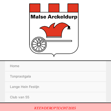
Ga
naar
de
inhoud
Home
Tonpraotgala
Lange Hein Festijn
Club van 55
KEENDEROPTOCHT 2025