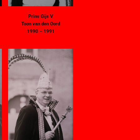
Prins Gijs V
Toon van den Oord
1990 – 1991