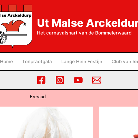
Ut Malse Arckeldu
Het carnavalshart van de Bommelerwaard
Home
Tonpraotgala
Lange Hein Festijn
Club van 55
Ereraad