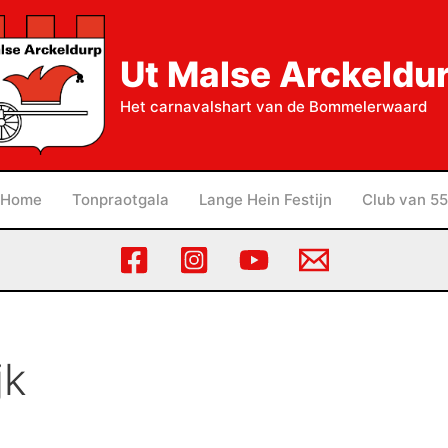
Ut Malse Arckeldu
Het carnavalshart van de Bommelerwaard
Home
Tonpraotgala
Lange Hein Festijn
Club van 55
jk